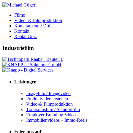
Filme
Video- & Filmproduktion
Kameramann / DoP
Kontakt
Rental Graz
Industriefilm
Leistungen
Imagefilm / Imagevideo
Produktvideo erstellen
Video-& Filmproduktion
Tourismusfilm / Standortfilm
Employer Branding Video
Immobilienvideos – Immo-Reels
Folge uns auf