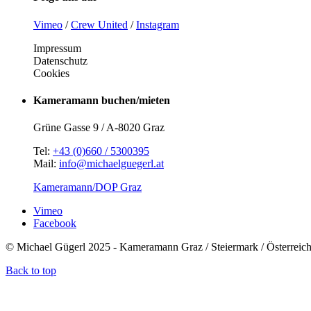
Vimeo
/
Crew United
/
Instagram
Impressum
Datenschutz
Cookies
Kameramann buchen/mieten
Grüne Gasse 9 / A-8020 Graz
Tel:
+43 (0)660 / 5300395
Mail:
info@michaelguegerl.at
Kameramann/DOP Graz
Vimeo
Facebook
© Michael Gügerl 2025 - Kameramann Graz / Steiermark / Österreic
Back to top