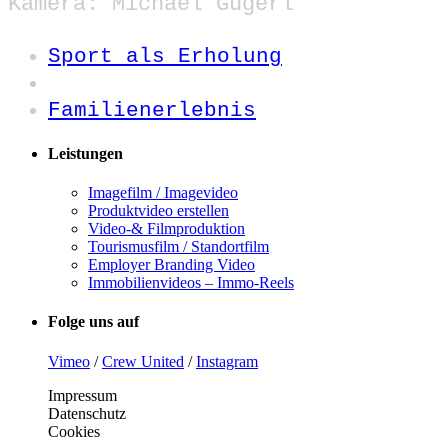
Kamera: Michael Gügerl
Sport als Erholung
Familienerlebnis
Leistungen
Imagefilm / Imagevideo
Produktvideo erstellen
Video-& Filmproduktion
Tourismusfilm / Standortfilm
Employer Branding Video
Immobilienvideos – Immo-Reels
Folge uns auf
Vimeo
/
Crew United
/
Instagram
Impressum
Datenschutz
Cookies