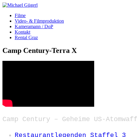
Filme
Video- & Filmproduktion
Kameramann / DoP
Kontakt
Rental Graz
Camp Century-Terra X
Camp Century – Geheime US-Atomwaf
Restaurantlegenden Staffel 3